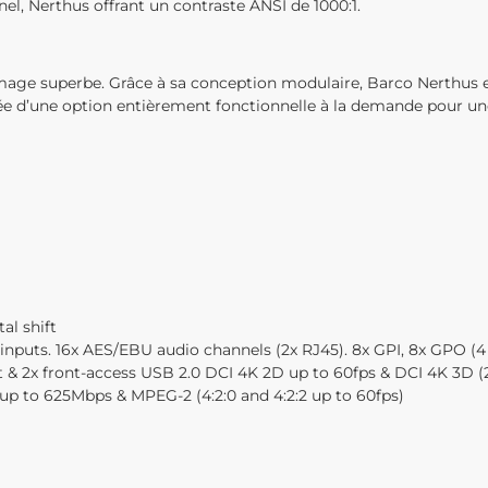
el, Nerthus offrant un contraste ANSI de 1000:1.
mage superbe. Grâce à sa conception modulaire, Barco Nerthus es
ipée d’une option entièrement fonctionnelle à la demande pour une
al shift
inputs. 16x AES/EBU audio channels (2x RJ45). 8x GPI, 8x GPO (4 
st & 2x front-access USB 2.0 DCI 4K 2D up to 60fps & DCI 4K 3D (
up to 625Mbps & MPEG-2 (4:2:0 and 4:2:2 up to 60fps)