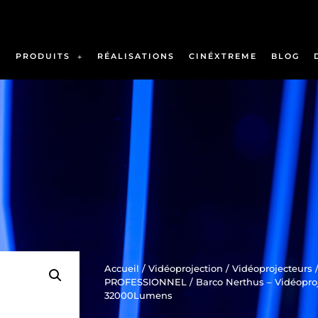
PRODUITS
RÉALISATIONS
CINÉXTREME
BLOG
Accueil
/
Vidéoprojection
/
Vidéoprojecteurs
PROFESSIONNEL
/ Barco Nerthus – Vidéopro
32000Lumens