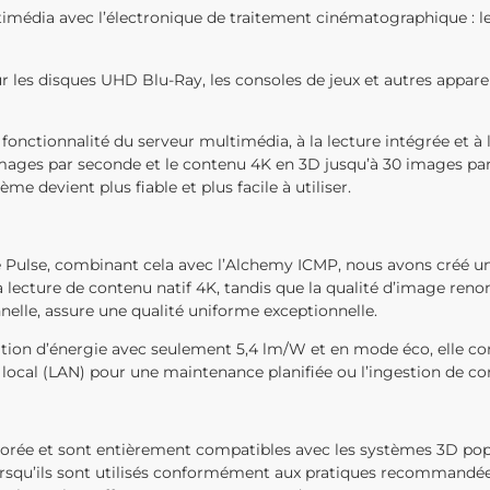
timédia avec l’électronique de traitement cinématographique : 
es disques UHD Blu-Ray, les consoles de jeux et autres apparei
onctionnalité du serveur multimédia, à la lecture intégrée et à
ages par seconde et le contenu 4K en 3D jusqu’à 30 images par 
ème devient plus fiable et plus facile à utiliser.
 Pulse, combinant cela avec l’Alchemy ICMP, nous avons créé un 
la lecture de contenu natif 4K, tandis que la qualité d’image r
elle, assure une qualité uniforme exceptionnelle.
on d’énergie avec seulement 5,4 lm/W et en mode éco, elle c
u local (LAN) pour une maintenance planifiée ou l’ingestion de co
orée et sont entièrement compatibles avec les systèmes 3D popul
orsqu’ils sont utilisés conformément aux pratiques recommandé