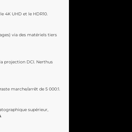
 le 4K UHD et le HDR10.
es) via des matériels tiers
 la projection DCI. Nerthus
traste marche/arrêt de 5 000:1.
matographique supérieur,
s
.