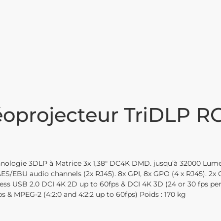
éoprojecteur TriDLP R
nologie 3DLP à Matrice 3x 1,38″ DC4K DMD. jusqu’à 32000 Lumens.
AES/EBU audio channels (2x RJ45). 8x GPI, 8x GPO (4 x RJ45). 2x 
access USB 2.0 DCI 4K 2D up to 60fps & DCI 4K 3D (24 or 30 fps p
 & MPEG-2 (4:2:0 and 4:2:2 up to 60fps) Poids : 170 kg