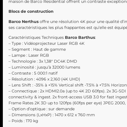
maison de Barco Residential offrent un contraste exceptionn
Blocs de construction
Barco Nerthus
offre une résolution 4K pour une qualité d’i
ses caractéristiques les plus frappantes est qu’elle est équ
Caractéristiques Techniques
Barco Barthus
:
– Type : Vidéoprojecteur Laser RGB 4K
– Segment : Haut de gamme
– Lampe : Laser RGB
– Technologie : 3x 1,38″ DC4K DMD
– Luminosité : jusqu’à 32000 lumens
– Contraste : 5 000:1 natif
– Résolution : 4096 x 2,160 (4K UHD)
– Lens Shift : -35% à +15% Vertical shift -7.5% à +7.5% Horizont
– Connectique : 2x HDMI2.0a (up to 4K 2D 60fps). 2x 3G-SDI 
connectivity & ingest. 2x front-access USB 3.0 for fast inge
Frame Rates 2K 3D up to 120fps (60fps per eye) JPEG 2000, 
– Option d’optique : sur demande
– Dimensions (LxHxP) : 1470 x 612 x 760 mm
– Poids : 170 kg