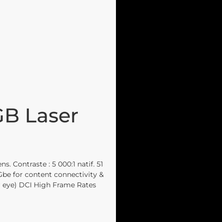
GB Laser
 Contraste : 5 000:1 natif. 51
Gbe for content connectivity &
er eye) DCI High Frame Rates