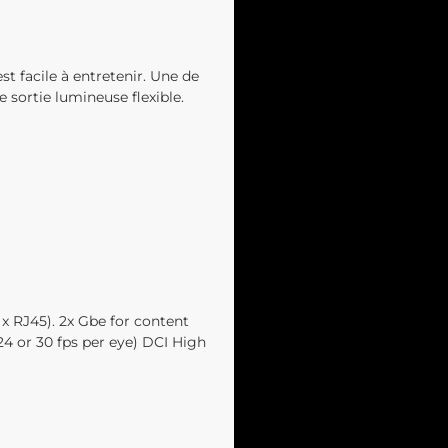
t facile à entretenir. Une de
 sortie lumineuse flexible.
x RJ45). 2x Gbe for content
24 or 30 fps per eye) DCI High