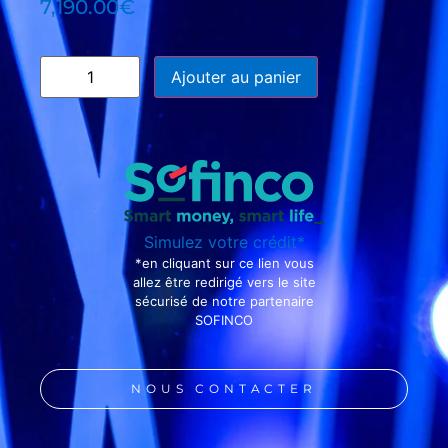
7,190.00
€
Ajouter au panier
Simulez votre crédit*
*en cliquant sur ce lien vous
allez être redirigé vers le site
sécurisé de notre partenaire
SOFINCO
NOUS CONTACTER