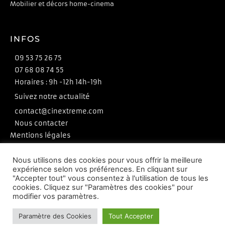
Mobilier et décors home-cinema
INFOS
09 53 75 26 75
07 68 08 74 55
Horaires : 9h -12h 14h-19h
Suivez notre actualité
contact@cinextreme.com
Nous contacter
Mentions légales
CGV
Politique de confidentialité
Nous utilisons des cookies pour vous offrir la meilleure
expérience selon vos préférences. En cliquant sur
"Accepter tout" vous consentez à l'utilisation de tous les
cookies. Cliquez sur "Paramètres des cookies" pour
© Tous droits réservés, Cinéxtreme 2021
modifier vos paramètres.
Développement
Agence web Abyxo
Paramètre des Cookies
Tout Accepter