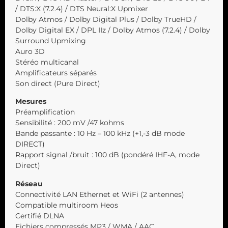
/ DTS:X (7.2.4) / DTS Neural:X Upmixer
Dolby Atmos / Dolby Digital Plus / Dolby TrueHD /
Dolby Digital EX / DPL IIz / Dolby Atmos (7.2.4) / Dolby
Surround Upmixing
Auro 3D
Stéréo multicanal
Amplificateurs séparés
Son direct (Pure Direct)
Mesures
Préamplification
Sensibilité : 200 mV /47 kohms
Bande passante : 10 Hz – 100 kHz (+1,-3 dB mode
DIRECT)
Rapport signal /bruit : 100 dB (pondéré IHF-A, mode
Direct)
Réseau
Connectivité LAN Ethernet et WiFi (2 antennes)
Compatible multiroom Heos
Certifié DLNA
Fichiers compressés MP3 / WMA / AAC