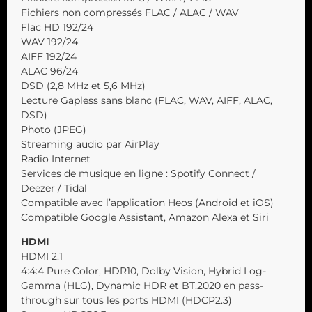
Fichiers non compressés FLAC / ALAC / WAV
Flac HD 192/24
WAV 192/24
AIFF 192/24
ALAC 96/24
DSD (2,8 MHz et 5,6 MHz)
Lecture Gapless sans blanc (FLAC, WAV, AIFF, ALAC,
DSD)
Photo (JPEG)
Streaming audio par AirPlay
Radio Internet
Services de musique en ligne : Spotify Connect /
Deezer / Tidal
Compatible avec l’application Heos (Android et iOS)
Compatible Google Assistant, Amazon Alexa et Siri
HDMI
HDMI 2.1
4:4:4 Pure Color, HDR10, Dolby Vision, Hybrid Log-
Gamma (HLG), Dynamic HDR et BT.2020 en pass-
through sur tous les ports HDMI (HDCP2.3)