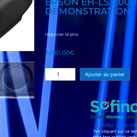
EPSON EH-LS12000
DÉMONSTRATION
négocier le prix
4,190.00
€
Ajouter au panier
Simulez votre cré
*en cliquant sur ce lie
allez être redirigé vers 