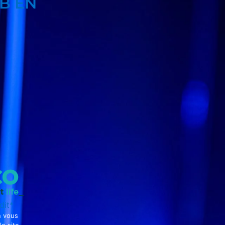
B EN
dit*
n vous
le site