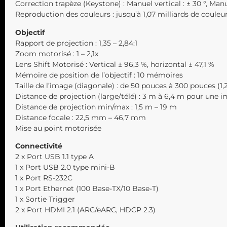
Correction trapèze (Keystone) : Manuel vertical : ± 30 °, Manu
Reproduction des couleurs : jusqu’à 1,07 milliards de couleu
Objectif
Rapport de projection : 1,35 – 2,84:1
Zoom motorisé : 1 – 2,1x
Lens Shift Motorisé : Vertical ± 96,3 %, horizontal ± 47,1 %
Mémoire de position de l’objectif : 10 mémoires
Taille de l’image (diagonale) : de 50 pouces à 300 pouces (1,
Distance de projection (large/télé) : 3 m à 6,4 m pour une 
Distance de projection min/max : 1,5 m – 19 m
Distance focale : 22,5 mm – 46,7 mm
Mise au point motorisée
Connectivité
2 x Port USB 1.1 type A
1 x Port USB 2.0 type mini-B
1 x Port RS-232C
1 x Port Ethernet (100 Base-TX/10 Base-T)
1 x Sortie Trigger
2 x Port HDMI 2.1 (ARC/eARC, HDCP 2.3)