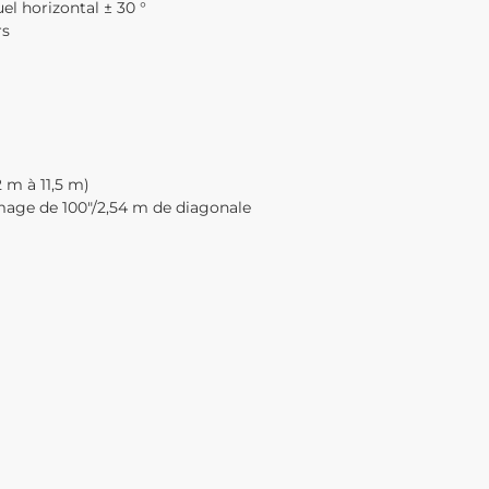
el horizontal ± 30 °
rs
2 m à 11,5 m)
image de 100″/2,54 m de diagonale