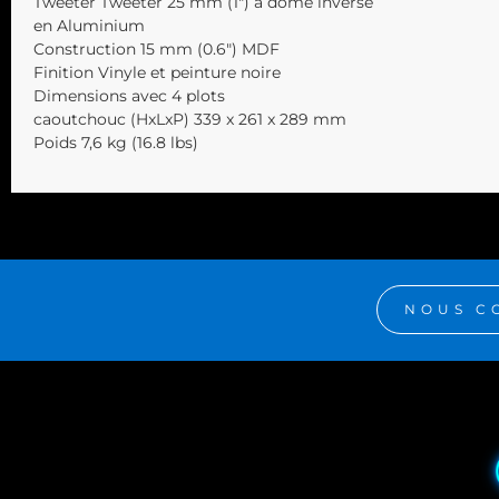
Tweeter Tweeter 25 mm (1″) à dôme inversé
en Aluminium
Construction 15 mm (0.6″) MDF
Finition Vinyle et peinture noire
Dimensions avec 4 plots
caoutchouc (HxLxP) 339 x 261 x 289 mm
Poids 7,6 kg (16.8 lbs)
NOUS C