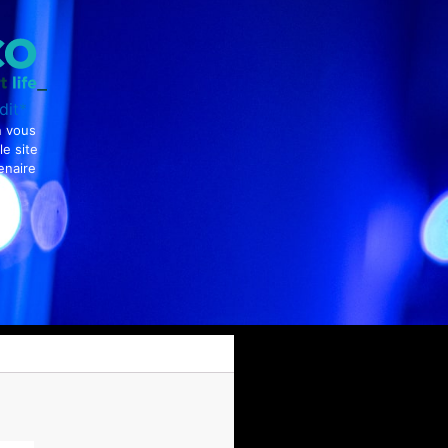
dit*
n vous
le site
enaire