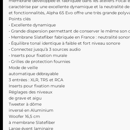
membrane développée et fabriquée dans les ateliers Focal e
caractérise par une excellente dynamique et la neutralité de 
et fonctionnalités, Alpha 65 Evo offre une très grande polyv
Points clés
• Excellente dynamique
• Grande dispersion permettant de conserver le même son d
• Membrane Slatefiber fabriquée en France : neutralité sonor
• Équilibre tonal identique à faible et fort niveau sonore
• Connectez jusqu’à 3 sources audio
• Inserts pour fixation murale
• Grilles de protection fournies
Mode de veille
automatique débrayable
3 entrées : XLR, TRS et RCA
Inserts pour fixation murale
Réglages des niveaux
de grave et aigu
Tweeter à dôme
inversé en Aluminium
Woofer 16,5 cm
à membrane Slatefiber
Large évent laminaire