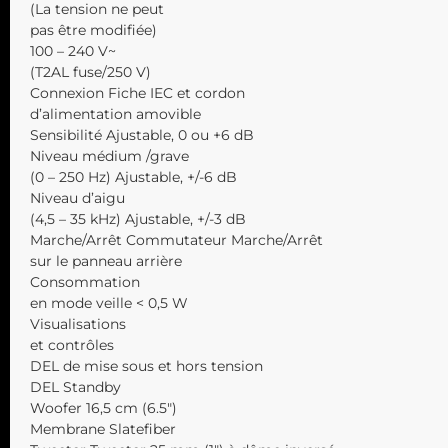
(La tension ne peut
pas être modifiée)
100 – 240 V~
(T2AL fuse/250 V)
Connexion Fiche IEC et cordon
d’alimentation amovible
Sensibilité Ajustable, 0 ou +6 dB
Niveau médium /grave
(0 – 250 Hz) Ajustable, +/-6 dB
Niveau d’aigu
(4,5 – 35 kHz) Ajustable, +/-3 dB
Marche/Arrêt Commutateur Marche/Arrêt
sur le panneau arrière
Consommation
en mode veille < 0,5 W
Visualisations
et contrôles
DEL de mise sous et hors tension
DEL Standby
Woofer 16,5 cm (6.5″)
Membrane Slatefiber