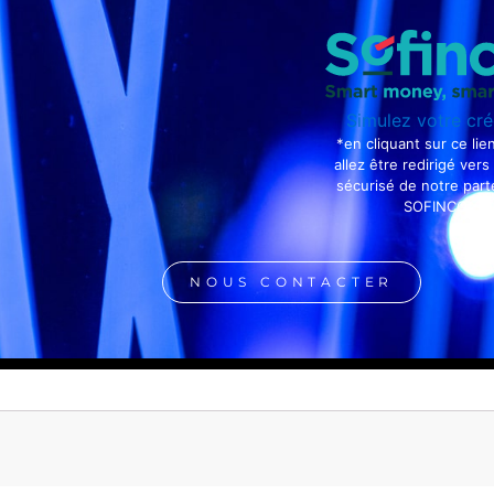
Simulez votre cré
*en cliquant sur ce lie
allez être redirigé vers 
sécurisé de notre part
SOFINCO
NOUS CONTACTER