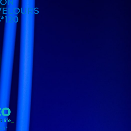
ION
VELOURS
3*120
dit*