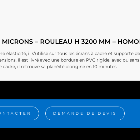
20 MICRONS – ROULEAU H 3200 MM – HOM
 élasticité, il s’utilise sur tous les écrans à cadre et supporte 
ions. Il est livré avec une bordure en PVC rigide, avec ou sans œi
 cadre, il retrouve sa planéité d’origine en 10 minutes.
ONTACTER
DEMANDE DE DEVIS