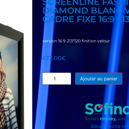
SCREENLINE FASH
DIAMOND BLANC 
CADRE FIXE 16:9 21
version 16:9 213*120 finition velour
672.00
€
Ajouter au panier
Simulez votre cré