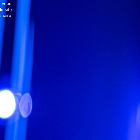
n vous
le site
enaire