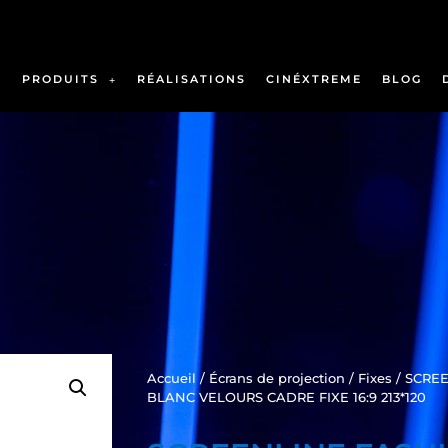
PRODUITS
RÉALISATIONS
CINÉXTREME
BLOG
Accueil
/
Écrans de projection
/
Fixes
/ SCRE
BLANC VELOURS CADRE FIXE 16:9 213*120