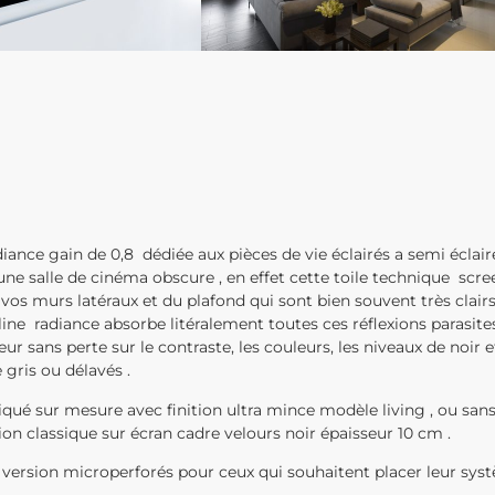
ance gain de 0,8 dédiée aux pièces de vie éclairés a semi éclair
une salle de cinéma obscure , en effet cette toile technique scr
 vos murs latéraux et du plafond qui sont bien souvent très clairs
nline radiance absorbe litéralement toutes ces réflexions parasit
eur sans perte sur le contraste, les couleurs, les niveaux de noir
gris ou délavés .
qué sur mesure avec finition ultra mince modèle living , ou san
ion classique sur écran cadre velours noir épaisseur 10 cm .
 version microperforés pour ceux qui souhaitent placer leur sys