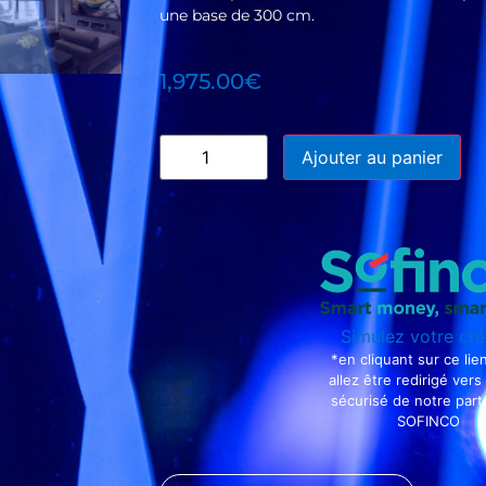
une base de 300 cm.
1,975.00
€
Ajouter au panier
Simulez votre cré
*en cliquant sur ce lie
allez être redirigé vers 
sécurisé de notre part
SOFINCO