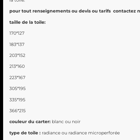
la toile.
pour tout renseignements ou devis ou tarifs contactez n
taille de la toile:
170*127
183*137
203*152
213*160
223*167
305*195
335*195
366*215
couleur du carter:
blanc ou noir
type de toile :
radiance ou radiance microperforée