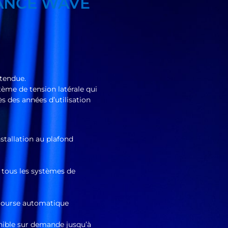
ANCE WAVE
tendue.
tème de tension latérale qui
s des années d’utilisation
nstallation au plafond
 tous les systèmes de
 course automatique
nible sur demande jusqu’à