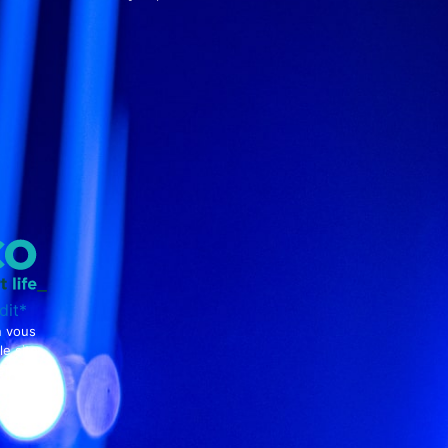
dit*
n vous
le site
enaire