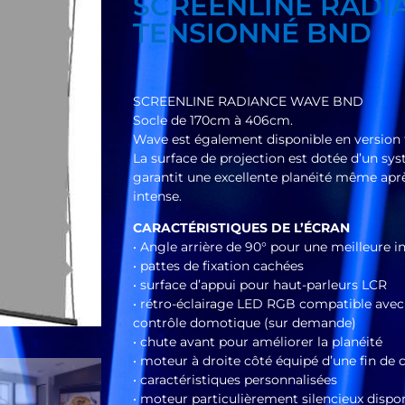
SCREENLINE RADI
TENSIONNÉ BND
SCREENLINE RADIANCE WAVE BND
Socle de 170cm à 406cm.
Wave est également disponible en version 
La surface de projection est dotée d’un sys
garantit une excellente planéité même aprè
intense.
CARACTÉRISTIQUES DE L’ÉCRAN
• Angle arrière de 90° pour une meilleure i
• pattes de fixation cachées
• surface d’appui pour haut-parleurs LCR
• rétro-éclairage LED RGB compatible avec
contrôle domotique (sur demande)
• chute avant pour améliorer la planéité
• moteur à droite côté équipé d’une fin de
• caractéristiques personnalisées
• moteur particulièrement silencieux dispo