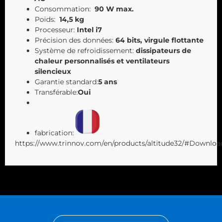
Consommation:
90 W max.
Poids:
14,5 kg
Processeur:
Intel i7
Précision des données:
64 bits, virgule flottante
Système de refroidissement:
dissipateurs de
chaleur personnalisés et ventilateurs
silencieux
Garantie standard:
5 ans
Transférable:
Oui
fabrication:
https://www.trinnov.com/en/products/altitude32/#Downloa