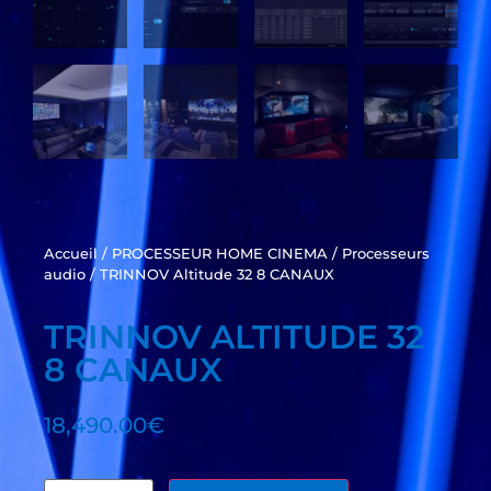
Accueil
/
PROCESSEUR HOME CINEMA
/
Processeurs
audio
/ TRINNOV Altitude 32 8 CANAUX
TRINNOV ALTITUDE 32
8 CANAUX
18,490.00
€